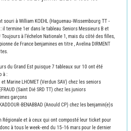
ment souri à William KOEHL (Haguenau-Wissembourg TT -
 : il termine 1er dans le tableau Seniors Messieurs B et
Toujours à l'échelon Nationale 1, mais du côté des filles,
pionne de France benjamines en titre , Avelina DIRMENT
ttes.
eurs du Grand Est puisque 7 tableaux sur 10 ont été
o à :
et Marine LHOMET (Verdun SAV) chez les seniors
FRAUD (Saint Dié SRD TT) chez les juniors
nimes garçons
 KADDOUR-BENABBAD (Anould CP) chez les benjamin(e)s
n Régionale et à ceux qui ont composté leur ticket pour
 donc à tous le week-end du 15-16 mars pour le dernier