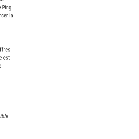
e Ping.
rcer la
ffres
e est
e
ible