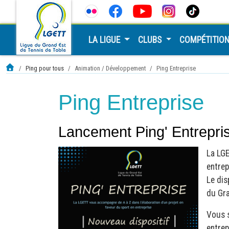
LA LIGUE
CLUBS
COMPÉTITIO
Ping pour tous
Animation / Développement
Ping Entreprise
Ping Entreprise
Lancement Ping' Entrepri
La LGE
entrep
Le dis
du Gra
Vous s
entrep