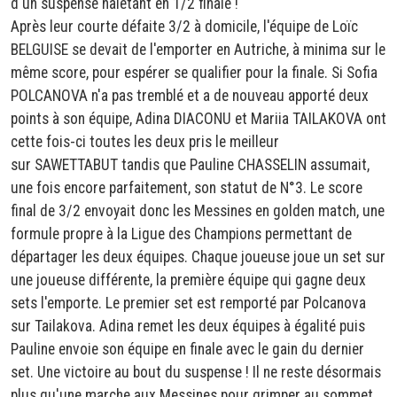
d'un suspense haletant en 1/2 finale !
Après leur courte défaite 3/2 à domicile, l'équipe de Loïc
BELGUISE se devait de l'emporter en Autriche, à minima sur le
même score, pour espérer se qualifier pour la finale. Si Sofia
POLCANOVA n'a pas tremblé et a de nouveau apporté deux
points à son équipe, Adina DIACONU et Mariia TAILAKOVA ont
cette fois-ci toutes les deux pris le meilleur
sur SAWETTABUT tandis que Pauline CHASSELIN assumait,
une fois encore parfaitement, son statut de N°3. Le score
final de 3/2 envoyait donc les Messines en golden match, une
formule propre à la Ligue des Champions permettant de
départager les deux équipes. Chaque joueuse joue un set sur
une joueuse différente, la première équipe qui gagne deux
sets l'emporte. Le premier set est remporté par Polcanova
sur Tailakova. Adina remet les deux équipes à égalité puis
Pauline envoie son équipe en finale avec le gain du dernier
set. Une victoire au bout du suspense ! Il ne reste désormais
plus qu'une marche aux Messines pour grimper au sommet