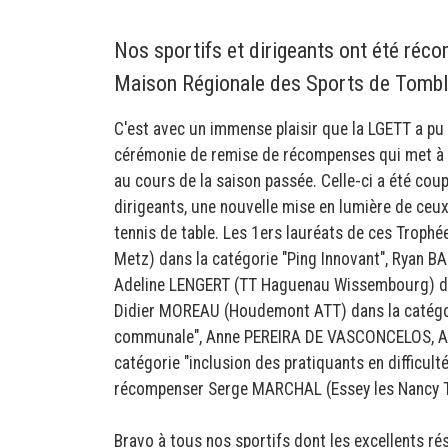
Nos sportifs et dirigeants ont été récom
Maison Régionale des Sports de Tombl
C'est avec un immense plaisir que la LGETT a pu 
cérémonie de remise de récompenses qui met à l
au cours de la saison passée. Celle-ci a été coup
dirigeants, une nouvelle mise en lumière de ceu
tennis de table. Les 1ers lauréats de ces Trophé
Metz) dans la catégorie "Ping Innovant", Ryan BAR
Adeline LENGERT (TT Haguenau Wissembourg) dans
Didier MOREAU (Houdemont ATT) dans la catégorie
communale", Anne PEREIRA DE VASCONCELOS, Ali
catégorie "inclusion des pratiquants en difficu
récompenser Serge MARCHAL (Essey les Nancy TT)
Bravo à tous nos sportifs dont les excellents ré