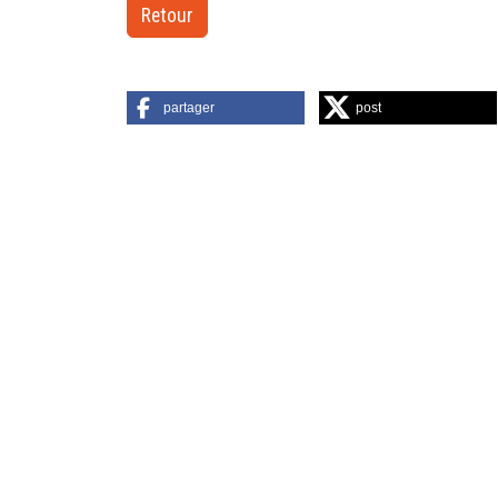
Retour
partager
post