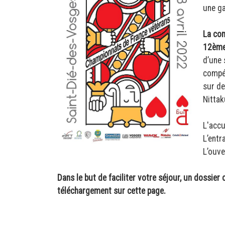
une g
La com
12ème
d’une 
compét
sur de
Nitta
L'accu
L’entr
L’ouve
Dans le but de faciliter votre séjour, un dossi
téléchargement sur cette page.