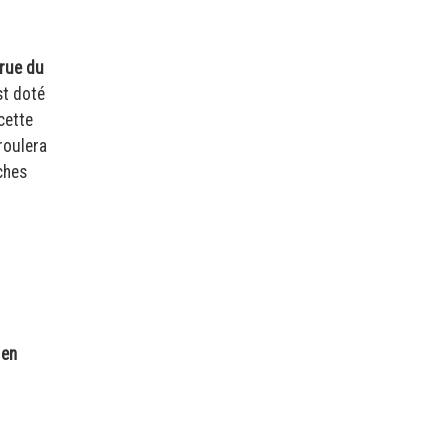
 rue du
st doté
cette
roulera
ches
 en