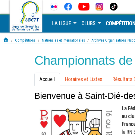
LA LIGUE
CLUBS
COMPÉTITIO
Compétitions
Nationales et Internationales
Archives Organisations Nati
Championnats de 
Accueil
Horaires et Listes
Résultats
Bienvenue à Saint-Dié-d
La Féd
au clu
France
la RN 