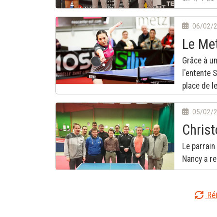
06/02/
Le Met
Grâce à un
l'entente 
place de l
05/02/
Christ
Le parrain
Nancy a re
Réi