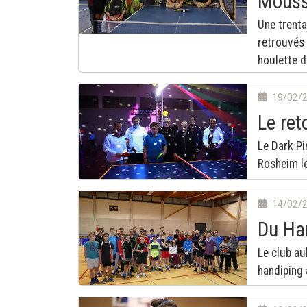
Mous
Une trenta
retrouvés
houlette d
19/02/
Le ret
Le Dark Pi
Rosheim le
14/02/
Du Ha
Le club au
handiping 