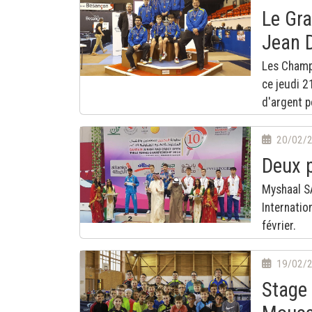
Le Gra
Jean D
Les Champ
ce jeudi 2
d'argent 
20/02/
Deux 
Myshaal S
Internatio
février.
19/02/
Stage 