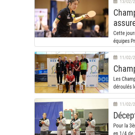
13/02/
Champ
assure
Cette jour
équipes Pr
11/02/
Champ
Les Champi
déroulés l
11/02/
Décept
Pour la 3è
en 1/4 de 