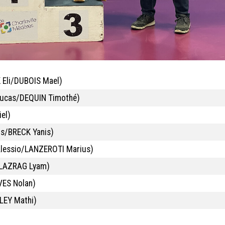
 Eli/DUBOIS Mael)
Lucas/DEQUIN Timothé)
el)
s/BRECK Yanis)
lessio/LANZEROTI Marius)
LAZRAG Lyam)
ES Nolan)
EY Mathi)