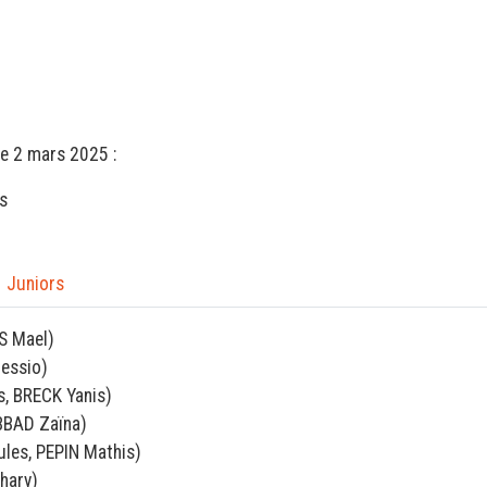
he 2 mars 2025 :
s
Juniors
S Mael)
essio)
, BRECK Yanis)
BAD Zaïna)
les, PEPIN Mathis)
hary)