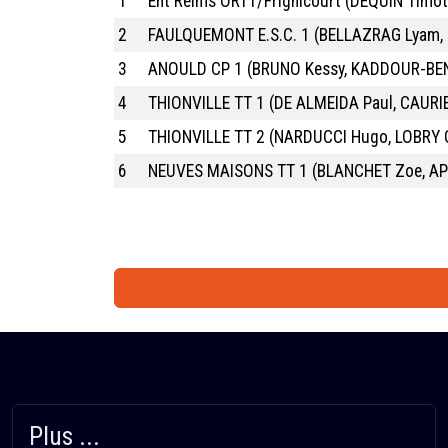
1
Ent Reims ORTT/Frignicourt (DEQUIN Timot
2
FAULQUEMONT E.S.C. 1 (BELLAZRAG Lyam,
3
ANOULD CP 1 (BRUNO Kessy, KADDOUR-BE
4
THIONVILLE TT 1 (DE ALMEIDA Paul, CAURI
5
THIONVILLE TT 2 (NARDUCCI Hugo, LOBRY G
6
NEUVES MAISONS TT 1 (BLANCHET Zoe, A
Plus ...