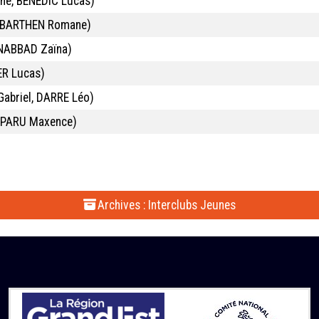
hé, BENEDIC Lucas)
 BARTHEN Romane)
NABBAD Zaïna)
ER Lucas)
abriel, DARRE Léo)
PPARU Maxence)
Archives : Interclubs Jeunes