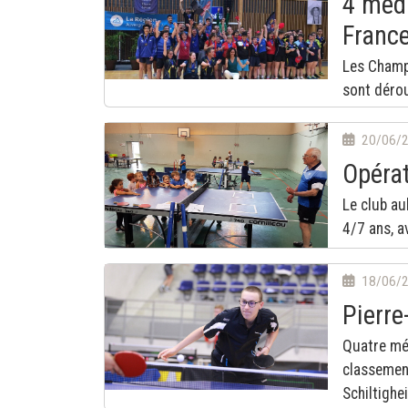
4 méd
France
Les Champ
sont dérou
20/06/
Opérat
Le club au
4/7 ans, a
18/06/
Pierr
Quatre méd
classement
Schiltighe