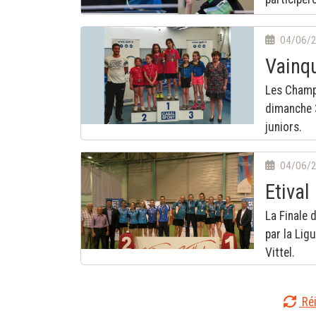
04/06/
Vainqu
Les Champ
dimanche 3
juniors.
04/06/
Etival
La Finale 
par la Lig
Vittel.
Réi