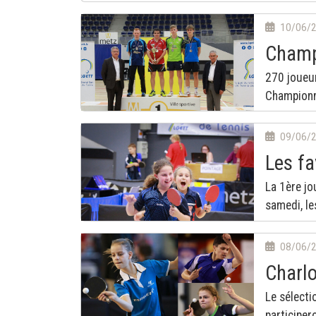
10/06/
Champ
270 joueur
Championn
09/06/
Les fa
La 1ère jo
samedi, le
08/06/
Charlo
Le sélecti
participe