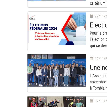
Critérium 
22/11/
Electi
Pour la pr
l'élection
qui se dér
12/11/
Une no
L'Assemblé
novembre 
à Tomblain
12/11/