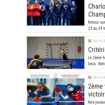
Charlo
Champ
Retour su
22 au 29 
26/11/
Critér
Le 2ème to
lieux : Bat
26/11/
2ème t
victoi
Nos joueur