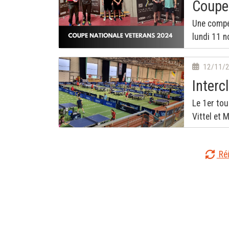
Coupe
Une compét
lundi 11 
12/11/
Interc
Le 1er tou
Vittel et 
Réi