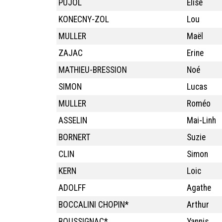
PUJOL
Elise
KONECNY-ZOL
Lou
MULLER
Maël
ZAJAC
Erine
MATHIEU-BRESSION
Noé
SIMON
Lucas
MULLER
Roméo
ASSELIN
Mai-Linh
BORNERT
Suzie
CLIN
Simon
KERN
Loic
ADOLFF
Agathe
BOCCALINI CHOPIN*
Arthur
BOUSSIGNAC*
Yannis