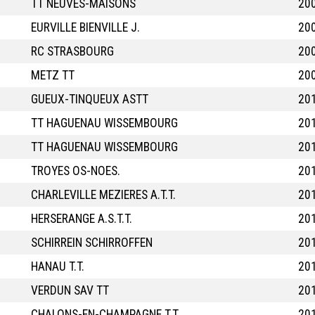
TT NEUVES-MAISONS
20
EURVILLE BIENVILLE J.
20
RC STRASBOURG
20
METZ TT
20
GUEUX-TINQUEUX ASTT
20
TT HAGUENAU WISSEMBOURG
20
TT HAGUENAU WISSEMBOURG
20
TROYES OS-NOES.
20
CHARLEVILLE MEZIERES A.T.T.
20
HERSERANGE A.S.T.T.
20
SCHIRREIN SCHIRROFFEN
20
HANAU T.T.
20
VERDUN SAV TT
20
CHALONS-EN-CHAMPAGNE T.T.
20