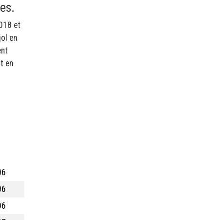
es.
2018 et
ol en
ent
t en
06
06
06