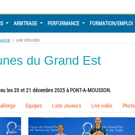
NS
ARBITRAGE
PERFORMANCE
FORMATION/EMPLOI
and Est
IJGE 2025-2026
eunes du Grand Est
 lieu les 20 et 21 décembre 2025 à PONT-A-MOUSSON.
allenge
Equipes
Liste Joueurs
Live vidéo
Photo